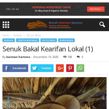
Home
Budaya
Senuk Bakal ...
BUDAYA
CERITA INSPIRASI
FOTO DESA
RUPA-RUPA
Senuk Bakal Kearifan Lokal (1)
By
karman hartono
-
December 13, 2020
108
0
Facebook
Twitter