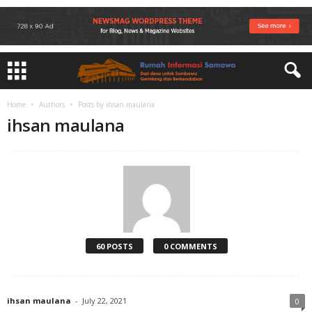
Home
Authors
Posts by ihsan maulana
ihsan maulana
60 POSTS
0 COMMENTS
ihsan maulana
-
July 22, 2021
0