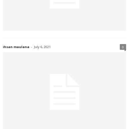
ihsan maulana
-
July 6, 2021
0