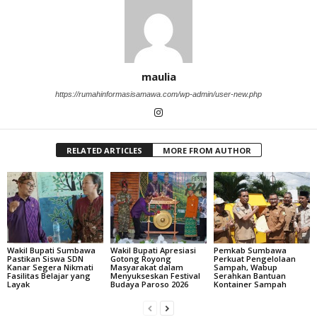
maulia
https://rumahinformasisamawa.com/wp-admin/user-new.php
RELATED ARTICLES
MORE FROM AUTHOR
Wakil Bupati Sumbawa
Wakil Bupati Apresiasi
Pemkab Sumbawa
Pastikan Siswa SDN
Gotong Royong
Perkuat Pengelolaan
Kanar Segera Nikmati
Masyarakat dalam
Sampah, Wabup
Fasilitas Belajar yang
Menyukseskan Festival
Serahkan Bantuan
Layak
Budaya Paroso 2026
Kontainer Sampah