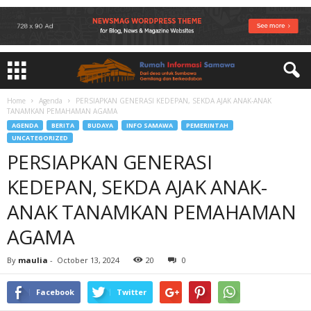
Home
Agenda
PERSIAPKAN GENERASI KEDEPAN, SEKDA AJAK ANAK-ANAK
TANAMKAN PEMAHAMAN AGAMA
AGENDA
BERITA
BUDAYA
INFO SAMAWA
PEMERINTAH
UNCATEGORIZED
PERSIAPKAN GENERASI
KEDEPAN, SEKDA AJAK ANAK-
ANAK TANAMKAN PEMAHAMAN
AGAMA
By
maulia
-
October 13, 2024
20
0
Facebook
Twitter