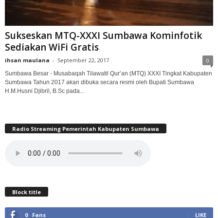
Sukseskan MTQ-XXXI Sumbawa Kominfotik
Sediakan WiFi Gratis
ihsan maulana
-
September 22, 2017
0
Sumbawa Besar - Musabaqah Tilawatil Qur’an (MTQ) XXXI Tingkat Kabupaten
Sumbawa Tahun 2017 akan dibuka secara resmi oleh Bupati Sumbawa
H.M.Husni Djibril, B.Sc pada...
Radio Streaming Pemerintah Kabupaten Sumbawa
Block title
0
Fans
LIKE