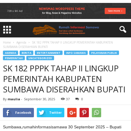
Home
Agenda
SK 182 PPPK TAHAP II LINGKUP PEMERINTAH KABUPATEN
SUMBAWA DISERAHKAN BUPATI
AGENDA
BERITA
ENTERTAINMENT
INFO SAMAWA
PELAYANAN PUBLIK
PEMERINTAH
UNCATEGORIZED
SK 182 PPPK TAHAP II LINGKUP
PEMERINTAH KABUPATEN
SUMBAWA DISERAHKAN BUPATI
By
maulia
-
September 30, 2025
37
0
Facebook
Twitter
Sumbawa,
rumahinformasisamawa
30 September 2025 – Bupati