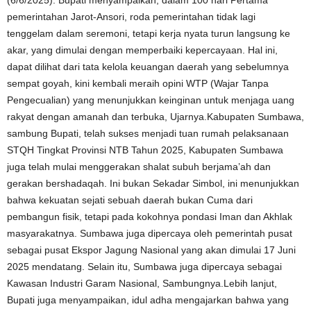
(6/6/2025). Bupati menyampaikan, dalam 100 hari Pertama
pemerintahan Jarot-Ansori, roda pemerintahan tidak lagi
tenggelam dalam seremoni, tetapi kerja nyata turun langsung ke
akar, yang dimulai dengan memperbaiki kepercayaan. Hal ini,
dapat dilihat dari tata kelola keuangan daerah yang sebelumnya
sempat goyah, kini kembali meraih opini WTP (Wajar Tanpa
Pengecualian) yang menunjukkan keinginan untuk menjaga uang
rakyat dengan amanah dan terbuka, Ujarnya.Kabupaten Sumbawa,
sambung Bupati, telah sukses menjadi tuan rumah pelaksanaan
STQH Tingkat Provinsi NTB Tahun 2025, Kabupaten Sumbawa
juga telah mulai menggerakan shalat subuh berjama’ah dan
gerakan bershadaqah. Ini bukan Sekadar Simbol, ini menunjukkan
bahwa kekuatan sejati sebuah daerah bukan Cuma dari
pembangun fisik, tetapi pada kokohnya pondasi Iman dan Akhlak
masyarakatnya. Sumbawa juga dipercaya oleh pemerintah pusat
sebagai pusat Ekspor Jagung Nasional yang akan dimulai 17 Juni
2025 mendatang. Selain itu, Sumbawa juga dipercaya sebagai
Kawasan Industri Garam Nasional, Sambungnya.Lebih lanjut,
Bupati juga menyampaikan, idul adha mengajarkan bahwa yang