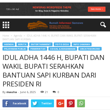
Home
Agenda
IDUL ADHA 1446 H, BUPATI DAN WAKIL BUPATI SERAHKAN
BANTUAN SAPI KURBAN...
AGENDA
BERITA
ENTERTAINMENT
FOTO DESA
INFO SAMAWA
PELAYANAN PUBLIK
PEMERINTAH
SOSIAL & KEAGAMAAN
UNCATEGORIZED
IDUL ADHA 1446 H, BUPATI DAN
WAKIL BUPATI SERAHKAN
BANTUAN SAPI KURBAN DARI
PRESIDEN RI
By
maulia
-
June 6, 2025
21
0
Facebook
Twitter