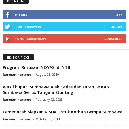
Block title
0
Fans
LIKE
1,065
Followers
FOLLOW
14,700
Subscribers
SUBSCRIBE
EDITOR PICKS
Program Rintisan INOVASI di NTB
karman hartono
-
August 25, 2019
Wakil bupati Sumbawa Ajak Kades dan Lurah Se Kab.
Sumbawa Serius Tangani Stunting
karman hartono
-
February 22, 2023
Pemerintah Siapkan RISHA Untuk Korban Gempa Sumbawa
karman hartono
-
October 3, 2018