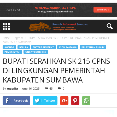
Home
Agenda
BUPATI SERAHKAN SK 215 CPNS DI LINGKUNGAN PEMERINTAH
KABUPATEN SUMBAWA
AGENDA
BERITA
ENTERTAINMENT
INFO SAMAWA
PELAYANAN PUBLIK
PEMERINTAH
UNCATEGORIZED
BUPATI SERAHKAN SK 215 CPNS
DI LINGKUNGAN PEMERINTAH
KABUPATEN SUMBAWA
By
maulia
-
June 16, 2025
45
0
Facebook
Twitter