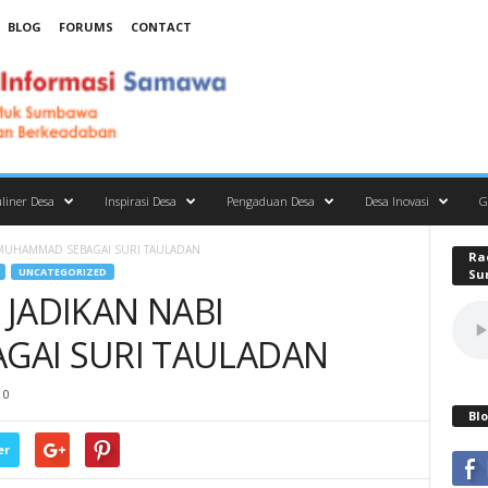
BLOG
FORUMS
CONTACT
liner Desa
Inspirasi Desa
Pengaduan Desa
Desa Inovasi
G
I MUHAMMAD SEBAGAI SURI TAULADAN
Ra
UNCATEGORIZED
Su
A JADIKAN NABI
AI SURI TAULADAN
0
Blo
er