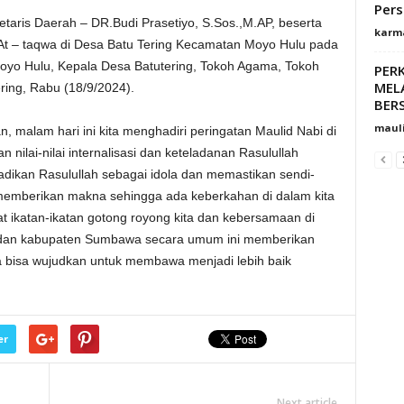
Per
taris Daerah – DR.Budi Prasetiyo, S.Sos.,M.AP, beserta
karm
 At – taqwa di Desa Batu Tering Kecamatan Moyo Hulu pada
 Moyo Hulu, Kepala Desa Batutering, Tokoh Agama, Tokoh
PER
MEL
ing, Rabu (18/9/2024).
BER
maul
 malam hari ini kita menghadiri peringatan Maulid Nabi di
 nilai-nilai internalisasi dan keteladanan Rasulullah
ikan Rasulullah sebagai idola dan memastikan sendi-
 memberikan makna sehingga ada keberkahan di dalam kita
 ikatan-ikatan gotong royong kita dan kebersamaan di
s dan kabupaten Sumbawa secara umum ini memberikan
 bisa wujudkan untuk membawa menjadi lebih baik
er
Next article