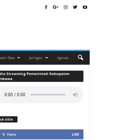
aleri Desa
Jaringan
Agenda
dio Streaming Pemerintah Kabupaten
mbawa
ck title
0
Fans
LIKE