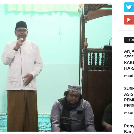
ED
ANJ
SES
KAB
HAR
maul
SUSK
ASI
PEM
PER
maul
Peny
Banj