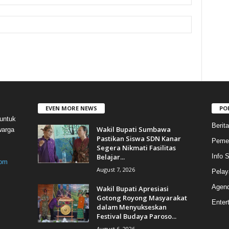
EVEN MORE NEWS
PO
untuk
Berita
Wakil Bupati Sumbawa
warga
Pastikan Siswa SDN Kanar
Pemer
Segera Nikmati Fasilitas
Belajar...
Info
com
August 7, 2026
Pelay
Agen
Wakil Bupati Apresiasi
Gotong Royong Masyarakat
Enter
dalam Menyukseskan
Festival Budaya Paroso...
August 6, 2026