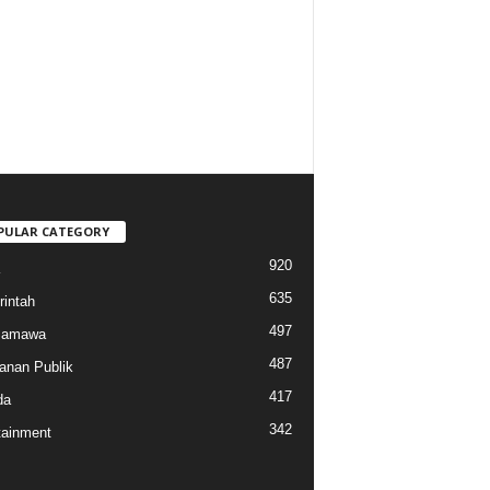
PULAR CATEGORY
920
635
intah
497
 Samawa
487
anan Publik
417
da
342
tainment