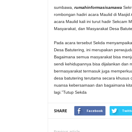
sumbawa,
rumahinformasisamawa
Sekre
rombongan hadiri acara Maulid di Masjid
acara Maulid kali ini turut hadir Sekcam
Masyarakat, dan Masyarakat Desa Batuter
Pada acara tersebut Sekda menyampaikan,
Desa Batutering, ini merupakan perwujudan
Bagaimana semua masyarakat bisa menjad
sendi kehidupannya bisa dijalankan dan
bermasyarakat termasuk juga memperkuat
desa batutering terutama secara khusu
nuansa kebersamaan dan bagaimana kita
lagi.”Tutup Sekda
SHARE
Facebook
Twitt
Previous article