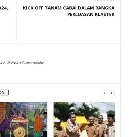
24,
KICK OFF TANAM CABAI DALAM RANGKA
PERLUASAN KLASTER
a.com/wp-admin/user-new.php
OR