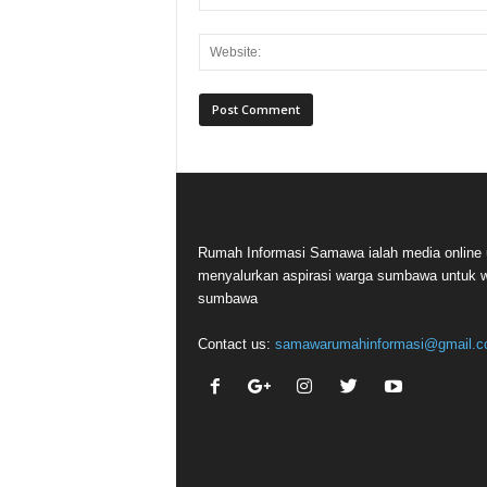
Rumah Informasi Samawa ialah media online 
menyalurkan aspirasi warga sumbawa untuk 
sumbawa
Contact us:
samawarumahinformasi@gmail.