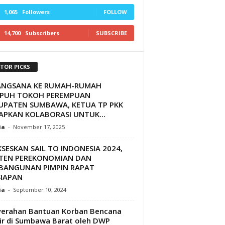
1,065
Followers
FOLLOW
14,700
Subscribers
SUBSCRIBE
ITOR PICKS
ANGSANA KE RUMAH-RUMAH
EPUH TOKOH PEREMPUAN
UPATEN SUMBAWA, KETUA TP PKK
APKAN KOLABORASI UNTUK...
ia
-
November 17, 2025
SESKAN SAIL TO INDONESIA 2024,
STEN PEREKONOMIAN DAN
BANGUNAN PIMPIN RAPAT
SIAPAN
ia
-
September 10, 2024
erahan Bantuan Korban Bencana
ir di Sumbawa Barat oleh DWP