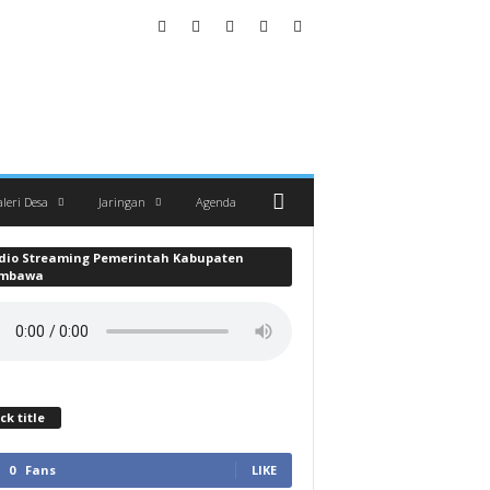
leri Desa
Jaringan
Agenda
dio Streaming Pemerintah Kabupaten
mbawa
ck title
0
Fans
LIKE