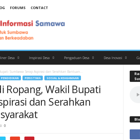
OG
FORUMS
CONTACT
iner Desa
Inspirasi Desa
Pengaduan Desa
Desa Inovasi
Ga
Bupati Sumbawa Serap Aspirasi dan Serahkan Bantuan...
Ra
PENDIDIKAN
PERISTIWA
SOSIAL & KEAGAMAAN
Su
i Ropang, Wakil Bupati
pirasi dan Serahkan
syarakat
Blo
0