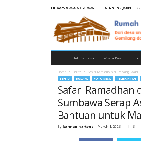
FRIDAY, AUGUST 7, 2026
SIGN IN / JOIN
BL
R
u
m
a
h
I
n
Info Samawa
Wisata Desa
Kul
f
o
Home
Berita
Safari Ramadhan di Ropang, Wakil 
r
BERITA
BUDAYA
FOTO DESA
PEMERINTAH
m
Safari Ramadhan d
a
s
Sumbawa Serap As
i
S
Bantuan untuk Ma
a
m
By
karman hartono
-
March 4, 2026
16
a
w
a