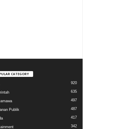
PULAR CATEGORY
920
635
intah
497
 Samawa
487
anan Publik
417
da
342
tainment