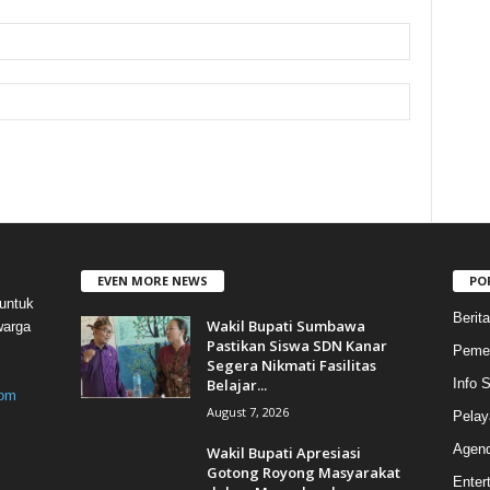
EVEN MORE NEWS
PO
untuk
Berita
Wakil Bupati Sumbawa
warga
Pastikan Siswa SDN Kanar
Pemer
Segera Nikmati Fasilitas
Belajar...
Info
com
August 7, 2026
Pelay
Agen
Wakil Bupati Apresiasi
Gotong Royong Masyarakat
Enter