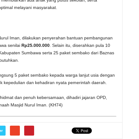
h membiarkan ada anak yang putus sekolah, serta
 optimal melayani masyarakat.
 Nurul Iman, dilakukan penyerahan bantuan pembangunan
wa senilai
Rp25.000.000
. Selain itu, diserahkan pula 10
 Kabupaten Sumbawa serta 25 paket sembako dari Baznas
utuhkan.
angsung 5 paket sembako kepada warga lanjut usia dengan
 kepedulian dan kehadiran nyata pemerintah daerah.
hidmat dan penuh kebersamaan, dihadiri jajaran OPD,
maah Masjid Nurul Iman. (KH74)
er