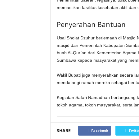
Pemerintah daerah, tegasnya, tidak bole
memastikan fasilitas kesehatan aktif dan
Penyerahan Bantuan
Usai Sholat Dzuhur berjemaah di Masjid
masjid dari Pemerintah Kabupaten Sumba
buah Al-Qur’an dari Kementerian Agama
Sumbawa kepada masyarakat yang memb
Wakil Bupati juga menyerahkan secara l
mendatangi rumah mereka sebagai bentuk
Kegiatan Safari Ramadhan berlangsung k
tokoh agama, tokoh masyarakat, serta ja
SHARE
Facebook
Twitt