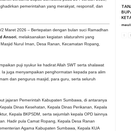
TAN
hadirkan pemerintahan yang merakyat, responsif, dan
BUP
KET
maul
m
/2 Maret 2026 – Bertepatan dengan bulan suci Ramadhan
 Ansori
, melaksanakan kegiatan silaturahmi yang
 Masjid Nurul Iman, Desa Ranan, Kecamatan Ropang,
aikan puji syukur ke hadirat Allah SWT serta shalawat
Ia juga menyampaikan penghormatan kepada para alim
mam dan pengurus masjid, para guru, serta seluruh
but jajaran Pemerintah Kabupaten Sumbawa, di antaranya
a, Kepala Dinas Kesehatan, Kepala Dinas Perikanan, Kepala
ktur, Kepala BKPSDM, serta sejumlah kepala OPD lainnya
han. Hadir pula Camat Ropang, Kepala Desa Ranan
 Kementerian Agama Kabupaten Sumbawa, Kepala KUA