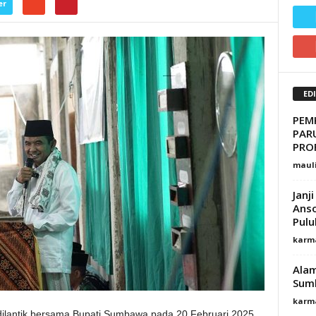
er
ED
PEM
PAR
PRO
maul
Janj
Anso
Pulu
karm
Alam
Sum
karm
ilantik bersama Bupati Sumbawa pada 20 Februari 2025,