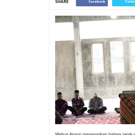
SHARE
Facebook
Twitt
Wabup Ansori menegaskan bahwa sejak d