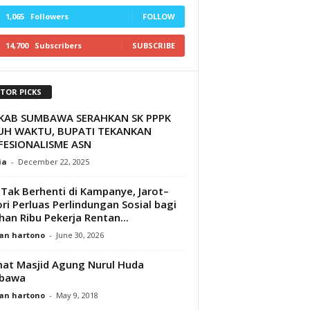
1,065
Followers
FOLLOW
14,700
Subscribers
SUBSCRIBE
ITOR PICKS
KAB SUMBAWA SERAHKAN SK PPPK
UH WAKTU, BUPATI TEKANKAN
FESIONALISME ASN
ia
-
December 22, 2025
i Tak Berhenti di Kampanye, Jarot–
ri Perluas Perlindungan Sosial bagi
han Ribu Pekerja Rentan...
an hartono
-
June 30, 2026
at Masjid Agung Nurul Huda
bawa
an hartono
-
May 9, 2018