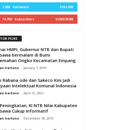
1,065
Followers
FOLLOW
14,700
Subscribers
SUBSCRIBE
ITOR PICKS
ai HMPI, Gubernur NTB dan Bupati
bawa bermalam di Bumi
kemahan Ongko Kecamatan Empang
an hartono
-
January 7, 2019
b Rabana ode dan Sakeco Kini Jadi
yaan Intelektual Komunal Indonesia
an hartono
-
April 12, 2021
Peningkatan, KI NTB Nilai Kabupaten
awa Cukup Informatif
an hartono
-
December 18, 2019