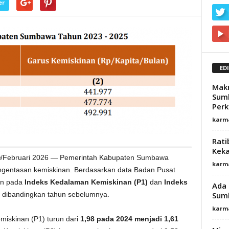
er
ED
Makn
Sum
Per
karm
Rati
Keka
m
/Februari 2026 — Pemerintah Kabupaten Sumbawa
karm
engentasan kemiskinan. Berdasarkan data Badan Pusat
kan pada
Indeks Kedalaman Kemiskinan (P1)
dan
Indeks
Ada 
Sumb
 dibandingkan tahun sebelumnya.
karm
iskinan (P1) turun dari
1,98 pada 2024 menjadi 1,61