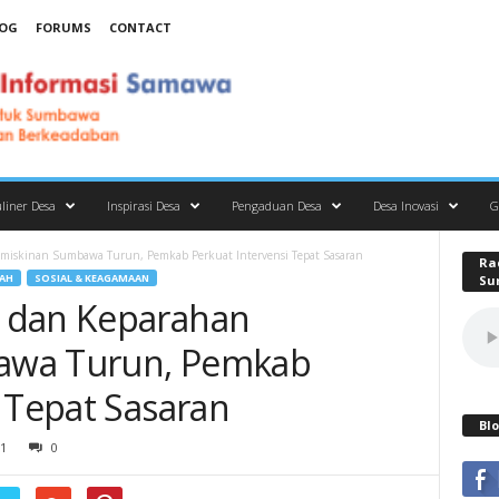
OG
FORUMS
CONTACT
liner Desa
Inspirasi Desa
Pengaduan Desa
Desa Inovasi
G
miskinan Sumbawa Turun, Pemkab Perkuat Intervensi Tepat Sasaran
Ra
AH
SOSIAL & KEAGAMAAN
Su
 dan Keparahan
awa Turun, Pemkab
 Tepat Sasaran
Blo
1
0