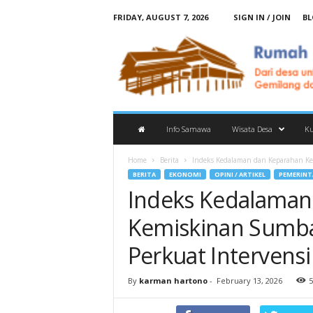
FRIDAY, AUGUST 7, 2026
SIGN IN / JOIN
BL
R
u
m
a
h
I
n
Info Samawa
Wisata Desa
Ku
f
o
Home
Berita
Indeks Kedalaman dan Keparahan Ke
r
BERITA
EKONOMI
OPINI / ARTIKEL
PEMERINT
m
Indeks Kedalaman
a
s
Kemiskinan Sumb
i
S
Perkuat Intervensi
a
m
By
karman hartono
-
February 13, 2026
5
a
w
a