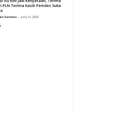
i Itu Kini Jadi Kenyataan, Terima
h PLN Terima Kasih Pemdes Suka
ya
an hartono
-
June 21, 2020