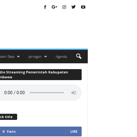
aleri Desa
Jaringan
Agenda
dio Streaming Pemerintah Kabupaten
mbawa
ck title
0
Fans
LIKE