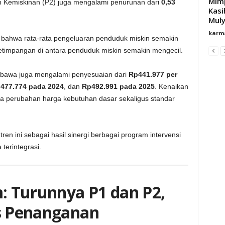
Mimp
 Kemiskinan (P2) juga mengalami penurunan dari
0,53
Kasi
Mul
karm
n bahwa rata-rata pengeluaran penduduk miskin semakin
ketimpangan di antara penduduk miskin semakin mengecil.
bawa juga mengalami penyesuaian dari
Rp441.977 per
477.774 pada 2024
, dan
Rp492.991 pada 2025
. Kenaikan
ya perubahan harga kebutuhan dasar sekaligus standar
n ini sebagai hasil sinergi berbagai program intervensi
terintegrasi.
 Turunnya P1 dan P2,
as Penanganan