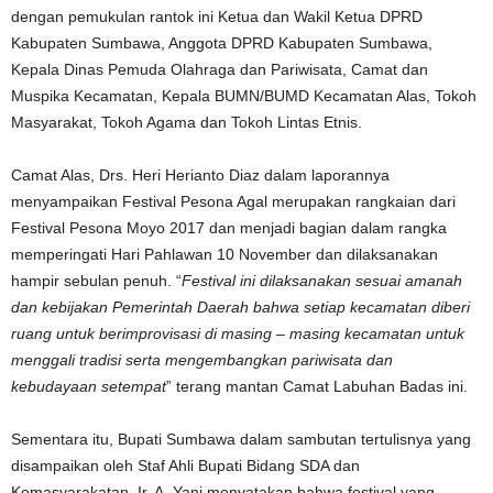
dengan pemukulan rantok ini Ketua dan Wakil Ketua DPRD
Kabupaten Sumbawa, Anggota DPRD Kabupaten Sumbawa,
Kepala Dinas Pemuda Olahraga dan Pariwisata, Camat dan
Muspika Kecamatan, Kepala BUMN/BUMD Kecamatan Alas, Tokoh
Masyarakat, Tokoh Agama dan Tokoh Lintas Etnis.
Camat Alas, Drs. Heri Herianto Diaz dalam laporannya
menyampaikan Festival Pesona Agal merupakan rangkaian dari
Festival Pesona Moyo 2017 dan menjadi bagian dalam rangka
memperingati Hari Pahlawan 10 November dan dilaksanakan
hampir sebulan penuh. “
Festival ini dilaksanakan sesuai amanah
dan kebijakan Pemerintah Daerah bahwa setiap kecamatan diberi
ruang untuk berimprovisasi di masing – masing kecamatan untuk
menggali tradisi serta mengembangkan pariwisata dan
kebudayaan setempat
” terang mantan Camat Labuhan Badas ini.
Sementara itu, Bupati Sumbawa dalam sambutan tertulisnya yang
disampaikan oleh Staf Ahli Bupati Bidang SDA dan
Kemasyarakatan, Ir. A. Yani menyatakan bahwa festival yang