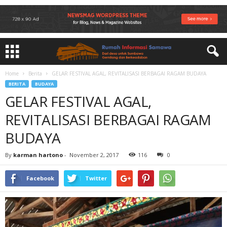
Home
Berita
GELAR FESTIVAL AGAL, REVITALISASI BERBAGAI RAGAM BUDAYA
BERITA
BUDAYA
GELAR FESTIVAL AGAL,
REVITALISASI BERBAGAI RAGAM
BUDAYA
By
karman hartono
-
November 2, 2017
116
0
Facebook
Twitter