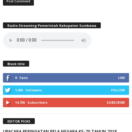
Radio Streaming Pemerintah Kabupaten Sumbawa
Block title
0
Fans
LIKE
1,065
Followers
FOLLOW
14,700
Subscribers
SUBSCRIBE
EDITOR PICKS
UPACARA PERINGATAN BELA NEGARA KE-70 TAHUN 2018