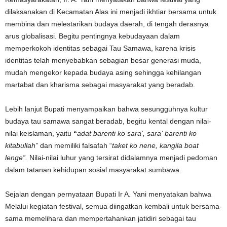
dilaksanakan di Kecamatan Alas ini menjadi ikhtiar bersama untuk
membina dan melestarikan budaya daerah, di tengah derasnya
arus globalisasi. Begitu pentingnya kebudayaan dalam
memperkokoh identitas sebagai Tau Samawa, karena krisis
identitas telah menyebabkan sebagian besar generasi muda,
mudah mengekor kepada budaya asing sehingga kehilangan
martabat dan kharisma sebagai masyarakat yang beradab.
Lebih lanjut Bupati menyampaikan bahwa sesungguhnya kultur
budaya tau samawa sangat beradab, begitu kental dengan nilai-
nilai keislaman, yaitu
“
adat barenti ko sara’,
sara’
barenti ko
kitabullah”
dan memiliki falsafah “
taket ko nene, kangila boat
lenge”.
Nilai-nilai luhur yang tersirat didalamnya menjadi pedoman
dalam tatanan kehidupan sosial masyarakat sumbawa.
Sejalan dengan pernyataan Bupati Ir A. Yani menyatakan bahwa
Melalui kegiatan festival, semua diingatkan kembali untuk bersama-
sama memelihara dan mempertahankan jatidiri sebagai tau