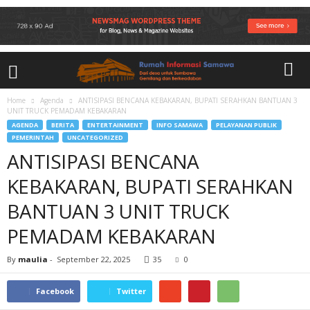
Home
Agenda
ANTISIPASI BENCANA KEBAKARAN, BUPATI SERAHKAN BANTUAN 3
UNIT TRUCK PEMADAM KEBAKARAN
AGENDA
BERITA
ENTERTAINMENT
INFO SAMAWA
PELAYANAN PUBLIK
PEMERINTAH
UNCATEGORIZED
ANTISIPASI BENCANA
KEBAKARAN, BUPATI SERAHKAN
BANTUAN 3 UNIT TRUCK
PEMADAM KEBAKARAN
By
maulia
-
September 22, 2025
35
0
Facebook
Twitter