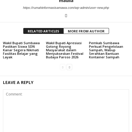
maulia
https://rumahinformasisamawa.com/wp-admin/user-new.php
RELATED ARTICLES
MORE FROM AUTHOR
Wakil Bupati Sumbawa
Wakil Bupati Apresiasi
Pemkab Sumbawa
Pastikan Siswa SDN
Gotong Royong
Perkuat Pengelolaan
Kanar Segera Nikmati
Masyarakat dalam
Sampah, Wabup
Fasilitas Belajar yang
Menyukseskan Festival
Serahkan Bantuan
Layak
Budaya Paroso 2026
Kontainer Sampah
LEAVE A REPLY