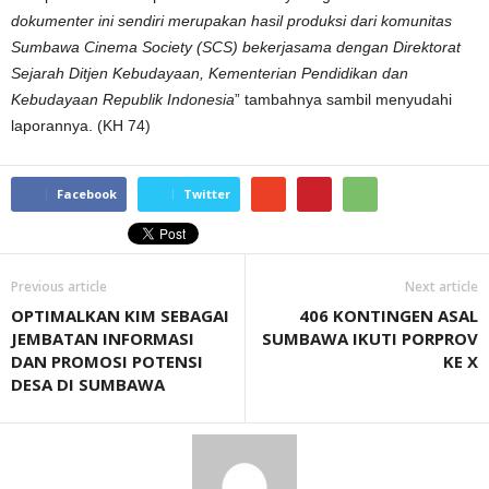
dokumenter ini
sendiri
merupakan hasil produksi dari komunitas
S
umbawa
C
inema
S
ociety (
SCS)
bekerjasama dengan
D
irektorat
S
ejarah
D
itjen
K
ebudayaan,
K
ementerian
P
endidikan dan
K
ebudayaan
R
epublik
I
ndonesia
” tambahnya sambil menyudahi
laporannya. (KH 74)
Facebook
Twitter
Previous article
Next article
OPTIMALKAN KIM SEBAGAI
406 KONTINGEN ASAL
JEMBATAN INFORMASI
SUMBAWA IKUTI PORPROV
DAN PROMOSI POTENSI
KE X
DESA DI SUMBAWA