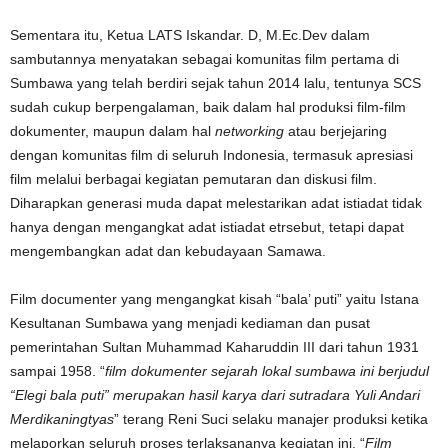
Sementara itu, Ketua LATS Iskandar. D, M.Ec.Dev dalam
sambutannya menyatakan sebagai komunitas film pertama di
Sumbawa yang telah berdiri sejak tahun 2014 lalu, tentunya SCS
sudah cukup berpengalaman, baik dalam hal produksi film-film
dokumenter, maupun dalam hal
networking
atau berjejaring
dengan komunitas film di seluruh Indonesia, termasuk apresiasi
film melalui berbagai kegiatan pemutaran dan diskusi film.
Diharapkan generasi muda dapat melestarikan adat istiadat tidak
hanya dengan mengangkat adat istiadat etrsebut, tetapi dapat
mengembangkan adat dan kebudayaan Samawa.
Film documenter yang mengangkat kisah “bala’ puti” yaitu Istana
Kesultanan Sumbawa yang menjadi kediaman dan pusat
pemerintahan Sultan Muhammad Kaharuddin III dari tahun 1931
sampai 1958. “
film dokumenter sejarah lokal sumbawa
ini
berjudul
“
E
legi bala puti”
merupakan hasil karya dari sutradara Yuli Andari
Merdikaningtyas
” terang Reni Suci selaku manajer produksi ketika
melaporkan seluruh proses terlaksananya kegiatan ini. “
Film