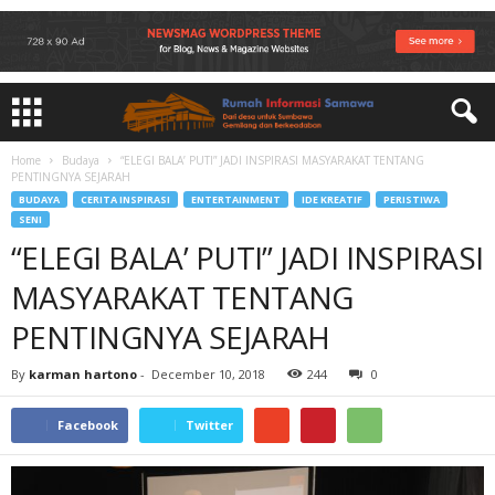
Home
Budaya
“ELEGI BALA’ PUTI” JADI INSPIRASI MASYARAKAT TENTANG
PENTINGNYA SEJARAH
BUDAYA
CERITA INSPIRASI
ENTERTAINMENT
IDE KREATIF
PERISTIWA
SENI
“ELEGI BALA’ PUTI” JADI INSPIRASI
MASYARAKAT TENTANG
PENTINGNYA SEJARAH
By
karman hartono
-
December 10, 2018
244
0
Facebook
Twitter