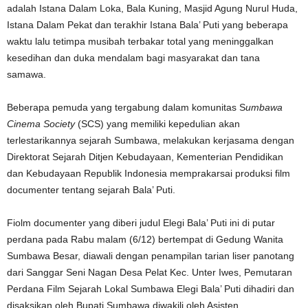
adalah Istana Dalam Loka, Bala Kuning, Masjid Agung Nurul Huda,
Istana Dalam Pekat dan terakhir Istana Bala’ Puti yang beberapa
waktu lalu tetimpa musibah terbakar total yang meninggalkan
kesedihan dan duka mendalam bagi masyarakat dan tana
samawa.
Beberapa pemuda yang tergabung dalam komunitas S
umbawa
Cinema Society
(SCS) yang memiliki kepedulian akan
terlestarikannya sejarah Sumbawa, melakukan kerjasama dengan
Direktorat Sejarah Ditjen Kebudayaan, Kementerian Pendidikan
dan Kebudayaan Republik Indonesia memprakarsai produksi film
documenter tentang sejarah Bala’ Puti.
Fiolm documenter yang diberi judul Elegi Bala’ Puti ini di putar
perdana pada Rabu malam (6/12) bertempat di Gedung Wanita
Sumbawa Besar, diawali dengan penampilan tarian liser panotang
dari Sanggar Seni Nagan Desa Pelat Kec. Unter Iwes, Pemutaran
Perdana Film Sejarah Lokal Sumbawa Elegi Bala’ Puti dihadiri dan
disaksikan oleh Bupati Sumbawa diwakili oleh Asisten